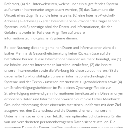
Referrer), (4) die Unterwebseiten, welche über ein zugreifendes System
auf unserer Internetseite angesteuert werden, (5) das Datum und die
Uhrzeit eines Zugriffs auf die Internetseite, (6) eine Internet-Protokoll-
Adresse (IP-Adresse), (7) der Internet-Service-Provider des zugreifenden
Systems und (8) sonstige ähnliche Daten und Informationen, die der
Gefahrenabwehr im Falle von Angriffen auf unsere
informationstechnologischen Systeme dienen.
Bei der Nutzung dieser allgemeinen Daten und Informationen zieht die
Esther Meinhardt Gesundheitsberatung keine Rückschlüsse auf die
betroffene Person. Diese Informationen werden vielmehr benötigt, um (1)
die Inhalte unserer Internetseite korrekt auszuliefern, (2) die Inhalte
unserer Internetseite sowie die Werbung für diese zu optimieren, (3) die
dauerhafte Funktionsfähigkeit unserer informationstechnologischen
Systeme und der Technik unserer Internetseite zu gewährleisten sowie (4)
um Strafverfolgungsbehörden im Falle eines Cyberangriffes die zur
Strafverfolgung notwendigen Informationen bereitzustellen. Diese anonym
erhobenen Daten und Informationen werden durch die Esther Meinhardt
Gesundheitsberatung daher einerseits statistisch und ferner mit dem Ziel
ausgewertet, den Datenschutz und die Datensicherheit in unserem
Unternehmen zu erhöhen, um letztlich ein optimales Schutzniveau für die
von uns verarbeiteten personenbezogenen Daten sicherzustellen. Die
anonymen Daten der Server-Logfiles werden getrennt von allen durch eine